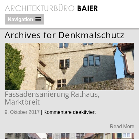
Navigation
Archives for
Denkmalschutz
Fassadensanierung Rathaus,
Marktbreit
für
9. Oktober 2017
|
Kommentare deaktiviert
Fassadensanierun
Rathaus,
Read More
Marktbreit