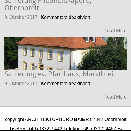
Sanierung Friedhofskapelle,
Obernbreit
für
9. Oktober 2017
|
Kommentare deaktiviert
Sanierung
Friedhofskapelle,
Read More
Obernbreit
Sanierung ev. Pfarrhaus, Marktbreit
für
9. Oktober 2017
|
Kommentare deaktiviert
Sanierung
ev.
Read More
Pfarrhaus,
Marktbreit
copyright ARCHITEKTURBÜRO
BAIER
97342 Obernbreit
Telefon:
+49 (9332) 9442
Telefax:
+49 (9332) 4467
E-